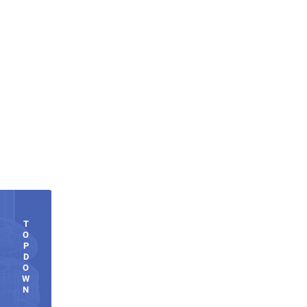
T
O
P
D
O
W
N