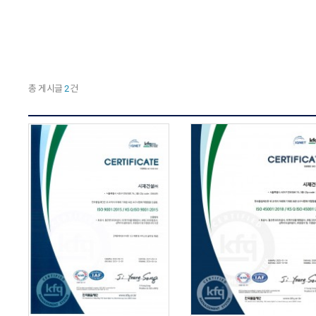
총 게시글
2
건