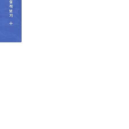
실
적
보
기