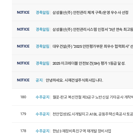
NOTICE
경축알림
삼성물산(주) 안전관리 체계 구축/운영 우수사 선정
NOTICE
경축알림
삼성물산(주) 안전관리시스템 인정서 "3년 연속 최고등
NOTICE
경축알림
대우건설(주) "2025 안전평가부문 최우수 협력회사" 
NOTICE
경축알림
2025 이크레더블 안전보건(SH) 평가 1등급 달성.
NOTICE
공지
안녕하세요. 시재건설주식회사입니다.
180
수주공지
월곶-판교 복선전철 제3공구 노반신설 기타공사 개착
179
수주공지
천안업성3도시개발지고 A1BL 공동주택신축공사 토공
178
수주공지
한남3 재정비촉진구역 재개발 정비사업