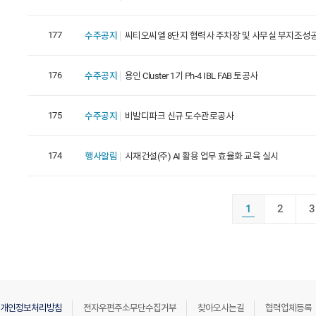
177
수주공지
씨티오씨엘 8단지 협력사 주차장 및 사무실 부지조성
176
수주공지
용인 Cluster 1기 Ph-4 IBL FAB 토공사
175
수주공지
비발디파크 신규 도수관로공사
174
행사알림
시재건설(주) AI 활용 업무 효율화 교육 실시
1
2
3
개인정보처리방침
전자우편주소무단수집거부
찾아오시는길
협력업체등록