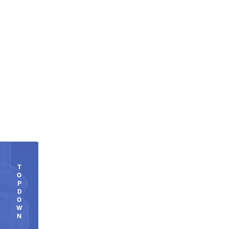
T
O
P
D
O
W
N