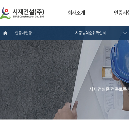
회사소개
인증서
인증서현황
시공능력순위확인서
시재건설은 건축토목 부