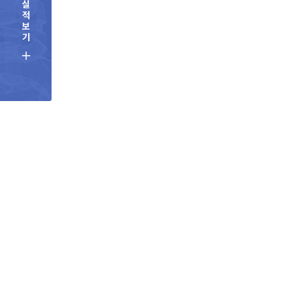
실
적
보
기