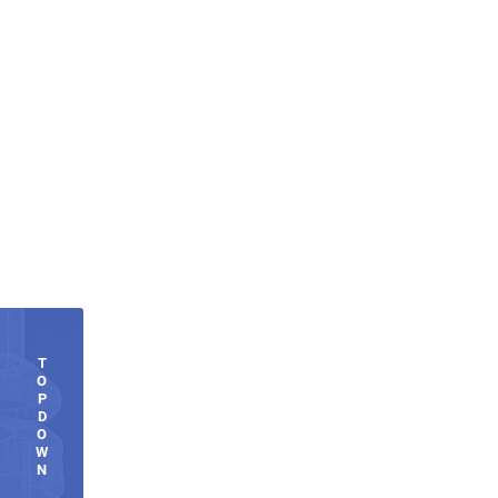
T
O
P
D
O
W
N